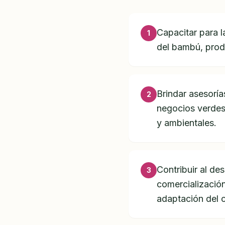
Capacitar para l
1
del bambú, produ
Brindar asesoría
2
negocios verdes
y ambientales.
Contribuir al de
3
comercializació
adaptación del 